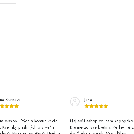
na Kurnava
Jana
 e-shop . Rýchla komunikácia
Nejlepší eshop co jsem kdy vyzkou
 Kvetinky prišli rýchlo a veľmi
Krasné zdravé květiny. Perfektně 
alené. Nijak neporušené. Uvidim
do Česka dorazili. Moc děkuji.