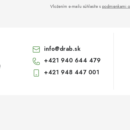
Vložením e-mailu súhlasíte s
podmienkami o
info
@
drab.sk
+421 940 644 479
!
+421 948 447 001