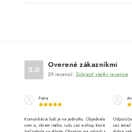
Overené zákazníkmi
5.0
29
recenzií.
Zobraziť všetky recenzie
Petra
An
Komunikácia ľudí je na jednotku. Objednala
Odporúčam
som si, okrem iného, ružu cez e-shop, ktorá
cez email .
žiaľ nebola na sklade. Obratom ma oslovili s
dobre zab