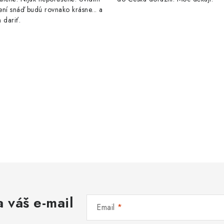
ní snáď budú rovnako krásne... a
 dariť.
 váš e-mail
Email