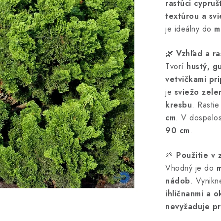
rastúci cypruš
textúrou a svi
je ideálny do
m
🌿
Vzhľad a ra
Tvorí
hustý, gu
vetvičkami pr
je
sviežo zele
kresbu
. Rasti
cm
. V dospelos
90 cm
.
🌱
Použitie v
Vhodný je do
m
nádob
. Vynik
ihličnanmi a o
nevyžaduje pr