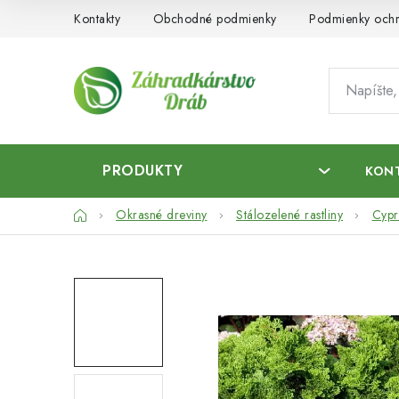
Prejsť
Kontakty
Obchodné podmienky
Podmienky ochr
na
obsah
PRODUKTY
KON
Domov
Okrasné dreviny
Stálozelené rastliny
Cypr