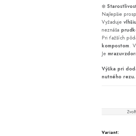
❄️
Starostlivos
Najlepšie pros
Vyžaduje
vlhši
neznáša
prudk
Pri ťažších pô
kompostom
. 
Je
mrazuvzdor
Výška pri dod
nutného rezu.
Zvoľt
Variant: