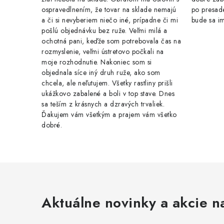
ospravedlnením, že tovar na sklade nemajú
po presade
a či si nevyberiem niečo iné, prípadne či mi
bude sa im
pošlú objednávku bez ruže. Veľmi milá a
ochotná pani, keďže som potrebovala čas na
rozmyslenie, veľmi ústretovo počkali na
moje rozhodnutie. Nakoniec som si
objednala síce iný druh ruže, ako som
chcela, ale neľutujem. Všetky rastliny prišli
ukážkovo zabalené a boli v top stave. Dnes
sa teším z krásnych a dzravých trvaliek.
Ďakujem vám všetkým a prajem vám všetko
dobré.
Aktuálne novinky a akcie na