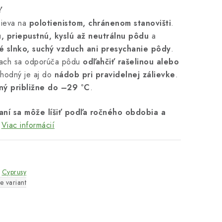
ť
pieva na
polotienistom, chránenom stanovišti
.
u, priepustnú, kyslú až neutrálnu pôdu
a
é slnko, suchý vzduch ani presychanie pôdy
.
dach sa odporúča pôdu
odľahčiť rašelinou alebo
Vhodný je aj do
nádob pri pravidelnej zálievke
.
ný približne do –29 °C
.
aní sa môže líšiť podľa ročného obdobia a
Viac informácií
Cyprusy
e variant