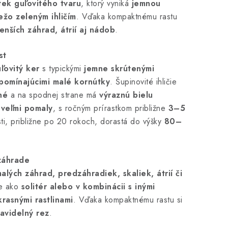
tek guľovitého tvaru
, ktorý vyniká
jemnou
ežo zeleným ihličím
. Vďaka kompaktnému rastu
enších záhrad, átrií aj nádob
.
st
ľovitý ker
s typickými
jemne skrútenými
ipomínajúcimi malé kornútky
. Šupinovité ihličie
né
a na spodnej strane má
výraznú bielu
e
veľmi pomaly
, s ročným prírastkom približne
3–5
ti, približne po 20 rokoch, dorastá do výšky
80–
 záhrade
alých záhrad, predzáhradiek, skaliek, átrií či
ne ako
solitér alebo v kombinácii s inými
krasnými rastlinami
. Vďaka kompaktnému rastu si
avidelný rez
.