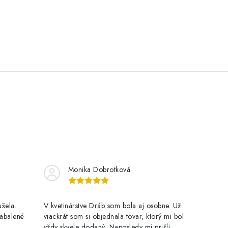
Monika Dobrotková
šela.
V kvetinárstve Dráb som bola aj osobne. Už
zabalené
viackrát som si objednala tovar, ktorý mi bol
vždy skvele dodaný. Naposledy mi prišli