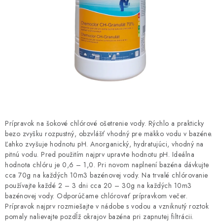
HNOJIVÁ
CHÉMIA
KVETINÁČE
DEKORÁCIE
PRIESADY ZELENINY
Prípravok na šokové chlórové ošetrenie vody. Rýchlo a prakticky
Kontakty
Obchodné podmienky
bezo zvyšku rozpustný, obzvlášť vhodný pre mäkko vodu v bazéne.
Ľahko zvyšuje hodnotu pH. Anorganický, hydratujúci, vhodný na
Podmienky ochrany osobných údajov
pitnú vodu. Pred použitím najprv upravte hodnotu pH. Ideálna
hodnota chlóru je 0,6 – 1,0. Pri novom naplnení bazéna dávkujte
cca 70g na každých 10m3 bazénovej vody. Na trvalé chlórovanie
používajte každé 2 – 3 dni cca 20 – 30g na každých 10m3
bazénovej vody. Odporúčame chlórovať prípravkom večer.
Prípravok najprv rozmiešajte v nádobe s vodou a vzniknutý roztok
pomaly nalievajte pozdĺž okrajov bazéna pri zapnutej filtrácii.