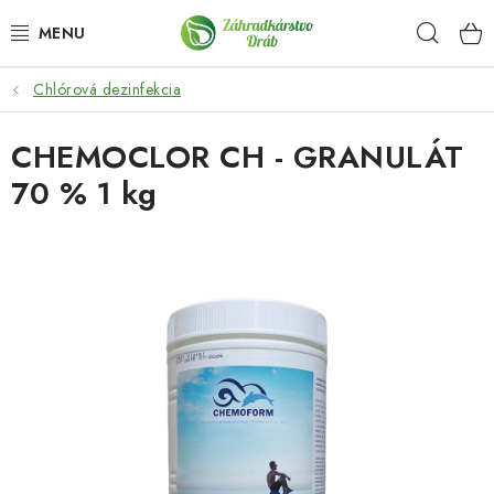
Prejsť
Hľad
na
obsah
Chlórová dezinfekcia
OKRASNÉ DREVINY
CHEMOCLOR CH - GRANULÁT
OLIVOVNÍKY, PALMY, CITRUSY
70 % 1 kg
DROBNÉ OVOCIE
OVOCNÉ STROMY
KVETY A BYLINKY
SADIVÁ
ZÁHRADKÁRSKE POTREBY