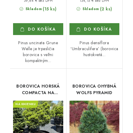
39,84 € bez DPH
134,15 € bez DPH
(15 ks)
(2 ks)
Skladom
Skladom
DO KOŠÍKA
DO KOŠÍKA
Pinus uncinata Grune
Pinus densiflora
Welle je trpasličia
‘Umbraculifera’ (borovica
borovica s veľmi
hustokvetá...
kompaktným...
BOROVICA HORSKÁ
BOROVICA OHYBNÁ
COMPACTA NA
WOLFS PYRAMID
KMIENKU
NA KMIENKU