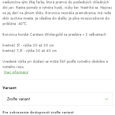
neskutočne sýto žltej farby, ktorá pretrvá do posledných chladných
dní jari. Rastie pomaly a vytvára hustý, nízky ker. Nestrihá sa. Najviac
sa jej darí na plnom slnku. Borovica neznáša premokrenie, má rada
skôr suchšie miesta. Je ideálna do skalky. Je plne mrazuvzdorná do
približne -40°C.
Borovica horská Carstens Wintergold sa predáva v 2 veľkostiach :
kvetináč 5l - výška 20 až 30 cm
kvetináč 7,5l - výška 30 až 40 cm
Uvedená výška pri dodaní sa môže líšiť podľa ročného obdobia a
nutného rezu.
Viac informácií
Variant:
Pre zobrazenie dostupnosti zvoľte variant