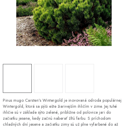
HNOJIVÁ
CHÉMIA
KVETINÁČE
DEKORÁCIE
PRIESADY ZELENINY
Kontakty
Obchodné podmienky
Podmienky ochrany osobných údajov
Pinus mugo Carsten's Wintergold je inovovaná odroda populárnej
Wintergold, ktorá sa pýši ešte žiarivejším ihličím v zime. Jej tuhé
ihličie sú v základe sýto zelené, približne od polovice jari do
začiatku jesene, kedy začnú naberať žltú farbu. S príchodom
chladných dní jesene a začiatku zimy sú už plne vyfarbené do až