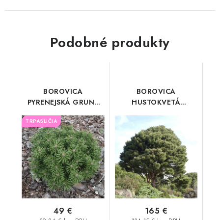
Podobné produkty
BOROVICA
BOROVICA
PYRENEJSKÁ GRUNE
HUSTOKVETÁ
WELLE
UMBRACULIFERA 100
TRPASLIČIA
cm
49 €
165 €