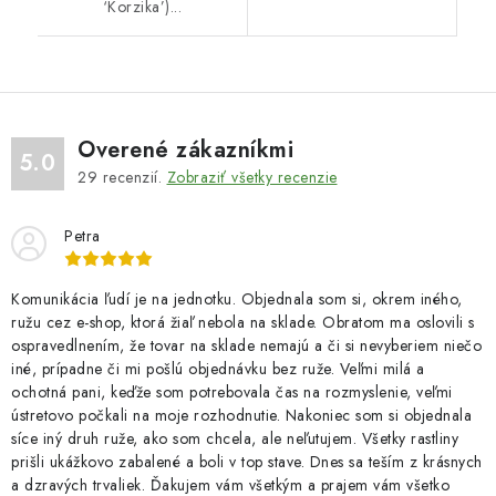
‘Korzika’)...
Overené zákazníkmi
5.0
29
recenzií.
Zobraziť všetky recenzie
Petra
Komunikácia ľudí je na jednotku. Objednala som si, okrem iného,
ružu cez e-shop, ktorá žiaľ nebola na sklade. Obratom ma oslovili s
ospravedlnením, že tovar na sklade nemajú a či si nevyberiem niečo
iné, prípadne či mi pošlú objednávku bez ruže. Veľmi milá a
ochotná pani, keďže som potrebovala čas na rozmyslenie, veľmi
ústretovo počkali na moje rozhodnutie. Nakoniec som si objednala
síce iný druh ruže, ako som chcela, ale neľutujem. Všetky rastliny
prišli ukážkovo zabalené a boli v top stave. Dnes sa teším z krásnych
a dzravých trvaliek. Ďakujem vám všetkým a prajem vám všetko