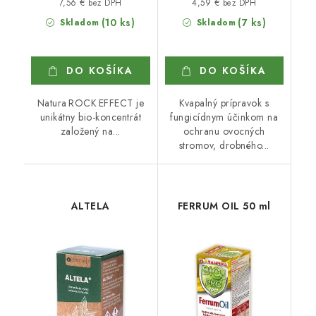
7,56 € bez DPH
4,59 € bez DPH
(10 ks)
(7 ks)
Skladom
Skladom
DO KOŠÍKA
DO KOŠÍKA
Natura ROCK EFFECT je
Kvapalný prípravok s
unikátny bio-koncentrát
fungicídnym účinkom na
založený na...
ochranu ovocných
stromov, drobného...
ALTELA
FERRUM OIL 50 ml