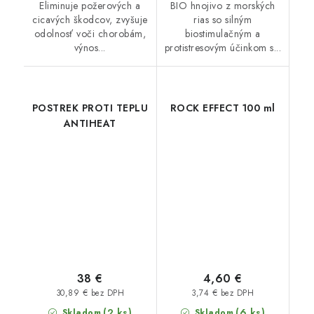
Eliminuje požerových a
BIO hnojivo z morských
cicavých škodcov, zvyšuje
rias so silným
odolnosť voči chorobám,
biostimulačným a
výnos...
protistresovým účinkom s...
POSTREK PROTI TEPLU
ROCK EFFECT 100 ml
ANTIHEAT
38 €
4,60 €
30,89 € bez DPH
3,74 € bez DPH
(2 ks)
(6 ks)
Skladom
Skladom