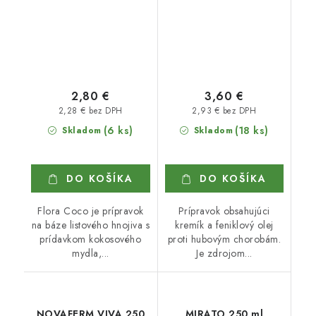
2,80 €
3,60 €
2,28 € bez DPH
2,93 € bez DPH
(6 ks)
(18 ks)
Skladom
Skladom
DO KOŠÍKA
DO KOŠÍKA
Flora Coco je prípravok
Prípravok obsahujúci
na báze listového hnojiva s
kremík a feniklový olej
prídavkom kokosového
proti hubovým chorobám.
mydla,...
Je zdrojom...
NOVAFERM VIVA 250
MIRATO 250 ml