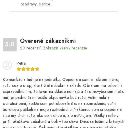
pandravy, siatice...
Overené zákazníkmi
5.0
29
recenzií.
Zobraziť všetky recenzie
Petra
Komunikácia ľudí je na jednotku. Objednala som si, okrem iného,
ružu cez e-shop, ktorá žiaľ nebola na sklade. Obratom ma oslovili s
ospravedlnením, že tovar na sklade nemajú a či si nevyberiem niečo
iné, prípadne či mi pošlú objednávku bez ruže. Veľmi milá a
ochotná pani, keďže som potrebovala čas na rozmyslenie, veľmi
ústretovo počkali na moje rozhodnutie. Nakoniec som si objednala
síce iný druh ruže, ako som chcela, ale neľutujem. Všetky rastliny
prišli ukážkovo zabalené a boli v top stave. Dnes sa teším z krásnych
a dzravých trvaliek. Ďakujem vám všetkým a prajem vám všetko