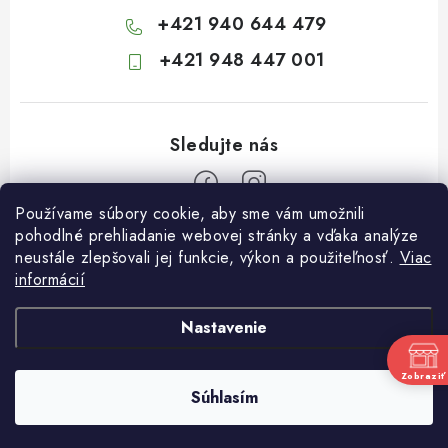
+421 940 644 479
+421 948 447 001
Používame súbory cookie, aby sme vám umožnili
Z
pohodlné prehliadanie webovej stránky a vďaka analýze
neustále zlepšovali jej funkcie, výkon a použiteľnosť.
Viac
á
informácií
Informácie pre vás
p
ä
Kontakty
Nastavenie
t
Obchodné podmienky
i
Zobraziť
Súhlasím
Podmienky ochrany osobných údajov
Copyright 2026
Záhradkárstvo Dráb
. Všetky práva vyhradené.
e
Vytvoril Shoptet