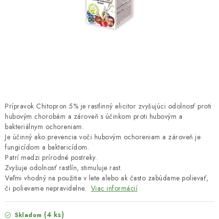
HNOJIVÁ
CHÉMIA
KVETINÁČE
DEKORÁCIE
PRIESADY ZELENINY
Prípravok Chitopron 5% je rastlinný elicitor zvyšujúci odolnosť proti
hubovým chorobám a zároveň s účinkom proti hubovým a
bakteriálnym ochoreniam.
Kontakty
Obchodné podmienky
Je účinný ako prevencia voči hubovým ochoreniam a zároveň je
Podmienky ochrany osobných údajov
fungicídom a baktericídom.
Patrí medzi prírodné postreky.
Zvyšuje odolnosť rastlín, stimuluje rast.
Veľmi vhodný na použitie v lete alebo ak často zabúdame polievať,
či polievame nepravidelne.
Viac informácií
(4 ks)
Skladom