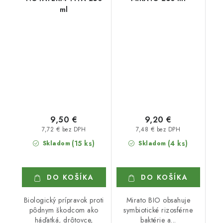
ml
9,50 €
9,20 €
7,72 € bez DPH
7,48 € bez DPH
(15 ks)
(4 ks)
Skladom
Skladom
DO KOŠÍKA
DO KOŠÍKA
Biologický prípravok proti
Mirato BIO obsahuje
pôdnym škodcom ako
symbiotické rizosférne
háďatká, drôtovce,
baktérie a...