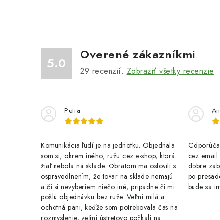
Overené zákazníkmi
5.0
29
recenzií.
Zobraziť všetky recenzie
Petra
An
Komunikácia ľudí je na jednotku. Objednala
Odporúčam
som si, okrem iného, ružu cez e-shop, ktorá
cez email .
žiaľ nebola na sklade. Obratom ma oslovili s
dobre zab
ospravedlnením, že tovar na sklade nemajú
po presade
a či si nevyberiem niečo iné, prípadne či mi
bude sa im
pošlú objednávku bez ruže. Veľmi milá a
ochotná pani, keďže som potrebovala čas na
rozmyslenie, veľmi ústretovo počkali na