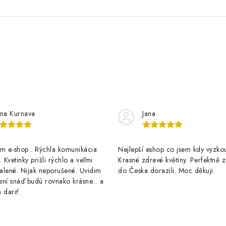
na Kurnava
Jana
 e-shop . Rýchla komunikácia
Nejlepší eshop co jsem kdy vyzkou
 Kvetinky prišli rýchlo a veľmi
Krasné zdravé květiny. Perfektně 
alené. Nijak neporušené. Uvidim
do Česka dorazili. Moc děkuji.
ní snáď budú rovnako krásne... a
 dariť.