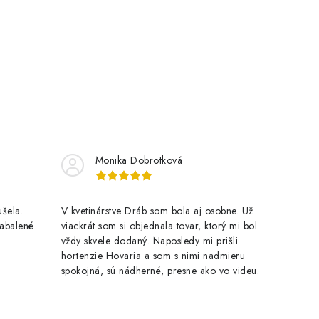
Monika Dobrotková
šela.
V kvetinárstve Dráb som bola aj osobne. Už
zabalené
viackrát som si objednala tovar, ktorý mi bol
vždy skvele dodaný. Naposledy mi prišli
hortenzie Hovaria a som s nimi nadmieru
spokojná, sú nádherné, presne ako vo videu.