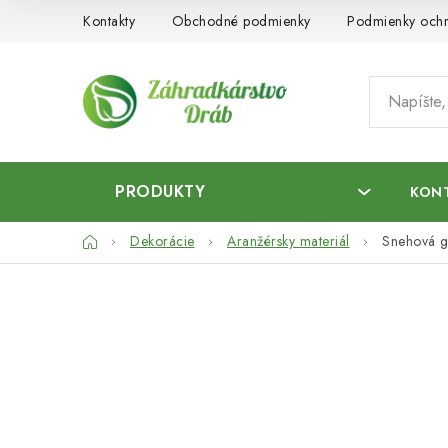
Prejsť
Kontakty
Obchodné podmienky
Podmienky ochr
na
obsah
PRODUKTY
KON
Domov
Dekorácie
Aranžérsky materiál
Snehová g