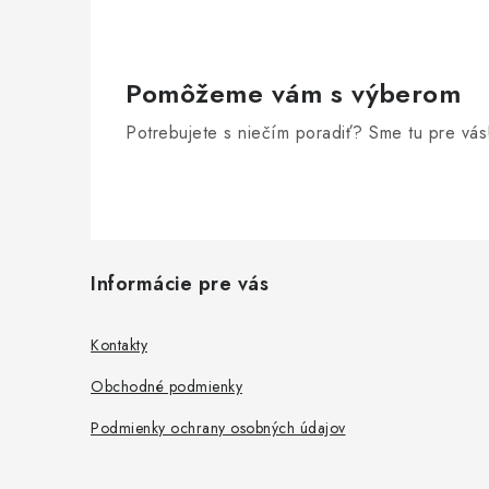
Pomôžeme vám s výberom
Potrebujete s niečím poradiť? Sme tu pre vás
Z
Informácie pre vás
á
p
Kontakty
ä
Obchodné podmienky
t
Podmienky ochrany osobných údajov
i