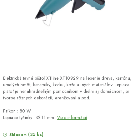
HNOJIVÁ
CHÉMIA
KVETINÁČE
DEKORÁCIE
PRIESADY ZELENINY
Elektrická tavná pištoľ XTline XT10929 na lepenie dreva, kartónu,
Kontakty
Obchodné podmienky
umelých hmôt, keramiky, korku, kože a iných materiálov. Lepiaca
pištoľ je nenahraditeľným pomocníkom v dielni aj domácnosti, pri
Podmienky ochrany osobných údajov
tvorbe rôznych dekorácií, aranžovaní a pod.
Príkon : 80 W
Lepiace tyčinky : Ø 11 mm
Viac informácií
(35 ks)
Skladom