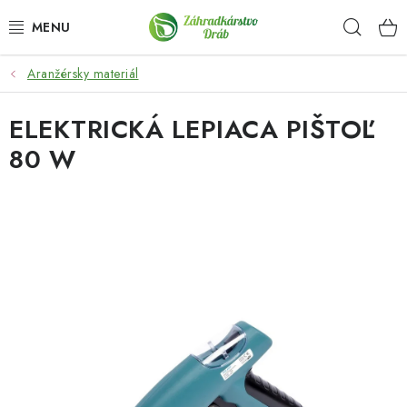
Prejsť
Hľad
na
obsah
Aranžérsky materiál
OKRASNÉ DREVINY
ELEKTRICKÁ LEPIACA PIŠTOĽ
OLIVOVNÍKY, PALMY, CITRUSY
80 W
DROBNÉ OVOCIE
OVOCNÉ STROMY
KVETY A BYLINKY
SADIVÁ
ZÁHRADKÁRSKE POTREBY