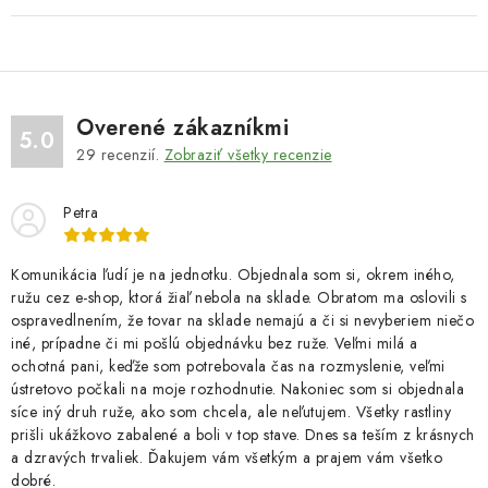
Overené zákazníkmi
5.0
29
recenzií.
Zobraziť všetky recenzie
Petra
Komunikácia ľudí je na jednotku. Objednala som si, okrem iného,
ružu cez e-shop, ktorá žiaľ nebola na sklade. Obratom ma oslovili s
ospravedlnením, že tovar na sklade nemajú a či si nevyberiem niečo
iné, prípadne či mi pošlú objednávku bez ruže. Veľmi milá a
ochotná pani, keďže som potrebovala čas na rozmyslenie, veľmi
ústretovo počkali na moje rozhodnutie. Nakoniec som si objednala
síce iný druh ruže, ako som chcela, ale neľutujem. Všetky rastliny
prišli ukážkovo zabalené a boli v top stave. Dnes sa teším z krásnych
a dzravých trvaliek. Ďakujem vám všetkým a prajem vám všetko
dobré.